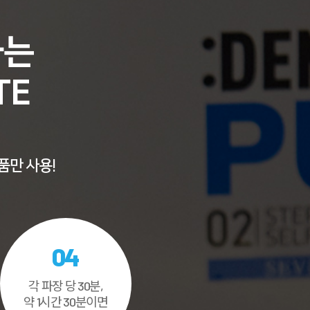
하는
TE
품만 사용!
04
각 파장 당 30분,
약 1시간 30분이면