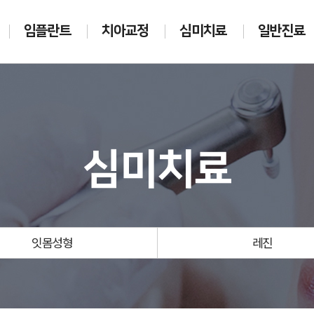
임플란트
치아교정
심미치료
일반진료
심미치료
잇몸성형
레진