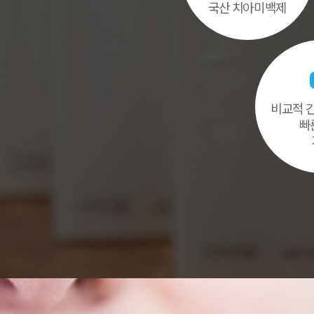
국산 치아미백제
비교적 
빠