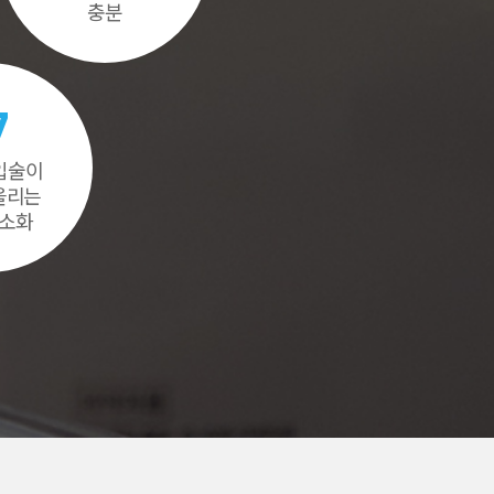
충분
7
 입술이
을리는
최소화