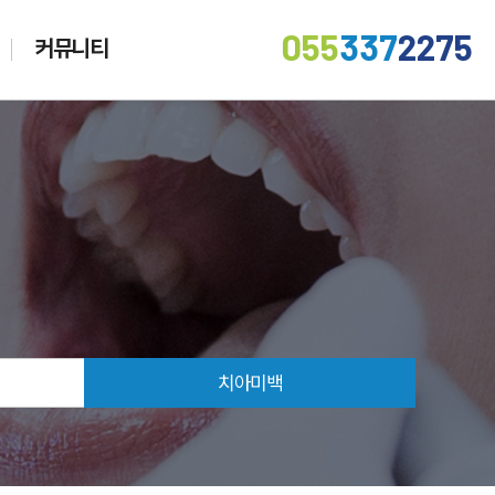
055
337
2275
커뮤니티
치아미백