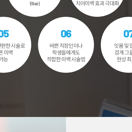
Blue)
치아미백 효과 극대화
05
06
0
간편한 시술로
바쁜 직장인이나
잇몸 및
른 미백
학생들에게도
검게 그
가능
적합한 미백 시술법
현상 