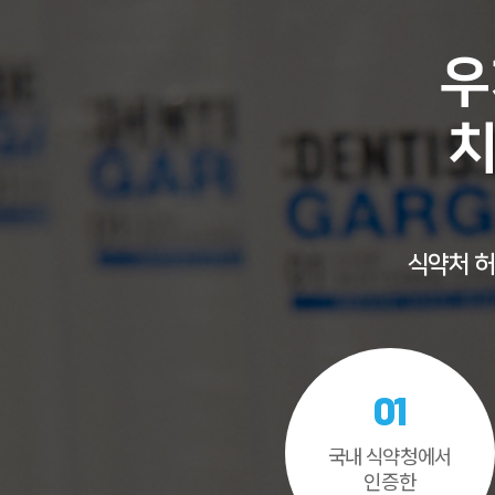
우
치
식약처 허
01
국내 식약청에서
인증한