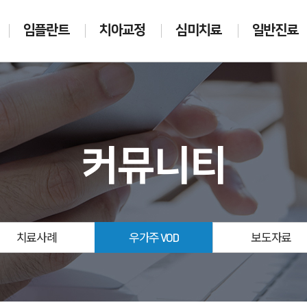
임플란트
치아교정
심미치료
일반진료
커뮤니티
치료사례
우가주 VOD
보도자료