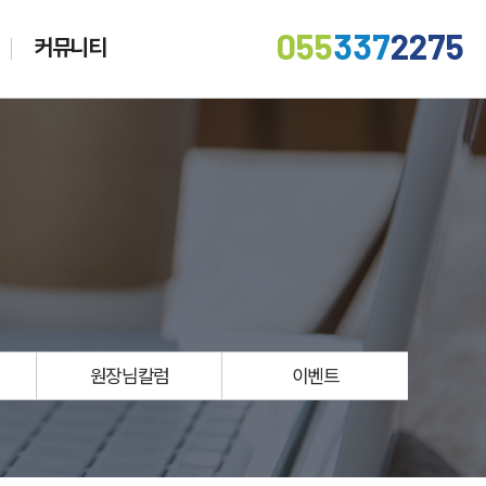
055
337
2275
커뮤니티
원장님칼럼
이벤트