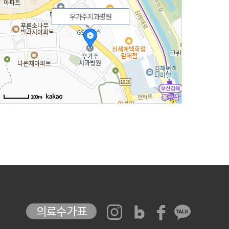
우가주치과병원
100m
의료수가표