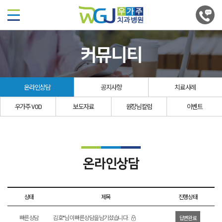
커뮤니티
온라인상담
공지사항
치료사례
우가주 VOD
보도자료
원장님칼럼
이벤트
온라인상담
상태
제목
진행상태
빠른 상담
김호*님이 빠른 상담을 남기셨습니다.
답변완료