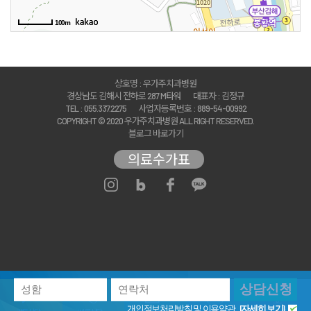
100m
상호명 : 우가주치과병원
경상남도 김해시 전하로 287 M타워
대표자 : 김정규
TEL : 055.337.2275
사업자등록번호 : 889-54-00992
COPYRIGHT © 2020 우가주치과병원 ALL RIGHT RESERVED.
블로그 바로가기
의료수가표
상담신청
개인정보처리방침
및 이용약관
[자세히 보기]