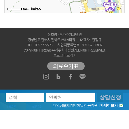
100m
상호명 : 우가주치과병원
경상남도 김해시 전하로 287 M타워
대표자 : 김정규
TEL : 055.337.2275
사업자등록번호 : 889-54-00992
COPYRIGHT © 2020 우가주치과병원 ALL RIGHT RESERVED.
블로그 바로가기
의료수가표
상담신청
개인정보처리방침
및 이용약관
[자세히 보기]
카톡상담
빠른상담
네이버예약
진료시간
오시는길
빠른 상담