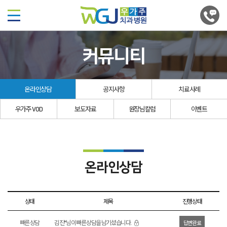
커뮤니티
온라인상담
공지사항
치료사례
우가주 VOD
보도자료
원장님칼럼
이벤트
온라인상담
상태
제목
진행상태
빠른 상담
김진*님이 빠른 상담을 남기셨습니다.
답변완료